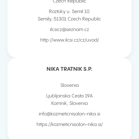
Czech Republic
Roztoky u. Semil 10.
Semily
,
51301
Czech Republic
ilcsicz@seznam.cz
http://www.ilcsi.cz/cz/uvod/
NIKA TRATNIK S.P.
Slovenia
Ljubljanska Cesta 19A
Kamnik
,
Slovenia
info@kozmeticnisalon-nika.si
https://kozmeticnisalon-nika.si/