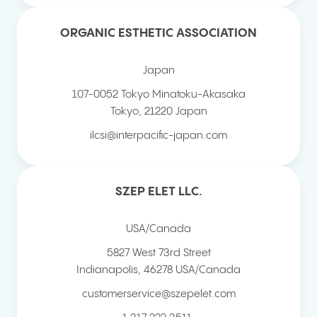
ORGANIC ESTHETIC ASSOCIATION
Japan
107-0052 Tokyo Minatoku-Akasaka
Tokyo
,
21220
Japan
ilcsi@interpacific-japan.com
SZEP ELET LLC.
USA/Canada
5827 West 73rd Street
Indianapolis
,
46278
USA/Canada
customerservice@szepelet.com